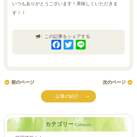
いつもありがとうございます！美味しくいただきま
す！！
この記事をシェアする
F
T
Li
a
wi
n
c
tt
e
e
er
b
前のページ
次のページ
o
記事の紹介
o
k
カテゴリー
Category