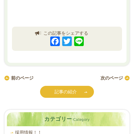
この記事をシェアする
F
T
Li
a
wi
n
c
tt
e
e
er
b
前のページ
次のページ
o
記事の紹介
o
k
カテゴリー
Category
採用情報！！